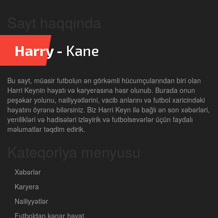
Sayt haqqında
Harry -
Kane
Bu sayt, müasir futbolun ən görkəmli hücumçularından biri olan
Harri Keynin həyatı və karyerasına həsr olunub. Burada onun
peşəkar yolunu, nailiyyətlərini, vacib anlarını və futbol xaricindəki
həyatını öyrənə bilərsiniz. Biz Harri Keyn ilə bağlı ən son xəbərləri,
yenilikləri və hadisələri izləyirik və futbolsevərlər üçün faydalı
məlumatlar təqdim edirik.
Kateqoriya menyusu
Xəbərlər
Karyera
Nailiyyətlər
Futboldan kənar həyat