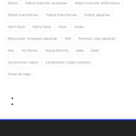
futbol
futbol transfer analizləri
futbol transfer ehtimalları
futbol transferləri
Futbol transferləri
Futbol xəbərləri
Harri Keyn
Harry Kane
Keyn
maaş
Mançester Yunayted xəbərləri
Pati
Premyer Liqa xəbərləri
titul
Uli Hönes
Yozua Kimmiç
zədə
Zədə
Çempionlar Liqası
Çempionlar Liqası oyunları
Show all tags