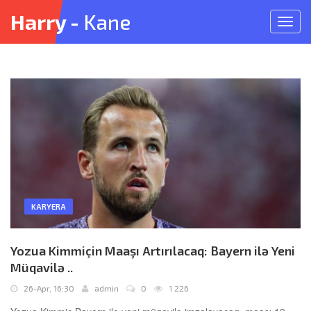
Harry -
Kane
Meny
açın
KARYERA
Yozua Kimmiçin Maaşı Artırılacaq: Bayern ilə Yeni
Müqavilə ..
26-Apr, 16:30
admin
0
1 226