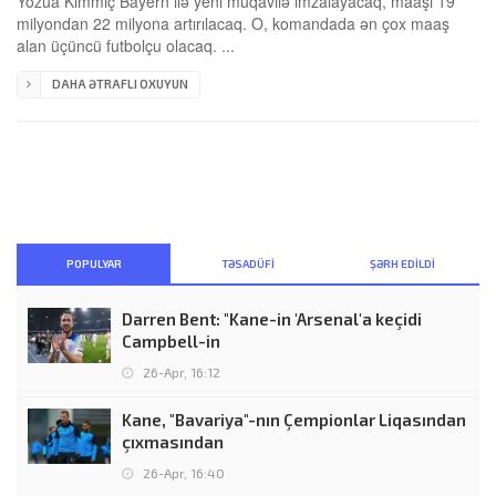
Yozua Kimmiç Bayern ilə yeni müqavilə imzalayacaq, maaşı 19
milyondan 22 milyona artırılacaq. O, komandada ən çox maaş
alan üçüncü futbolçu olacaq. ...
DAHA ƏTRAFLI OXUYUN
POPULYAR
TƏSADÜFI
ŞƏRH EDILDI
Darren Bent: "Kane-in 'Arsenal'a keçidi
Campbell-in
26-Apr, 16:12
Kane, "Bavariya"-nın Çempionlar Liqasından
çıxmasından
26-Apr, 16:40