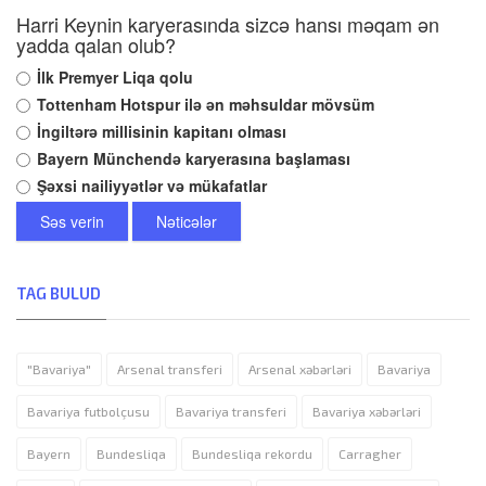
Harri Keynin karyerasında sizcə hansı məqam ən
yadda qalan olub?
İlk Premyer Liqa qolu
Tottenham Hotspur ilə ən məhsuldar mövsüm
İngiltərə millisinin kapitanı olması
Bayern Münchendə karyerasına başlaması
Şəxsi nailiyyətlər və mükafatlar
Səs verin
Nəticələr
TAG BULUD
"Bavariya"
Arsenal transferi
Arsenal xəbərləri
Bavariya
Bavariya futbolçusu
Bavariya transferi
Bavariya xəbərləri
Bayern
Bundesliqa
Bundesliqa rekordu
Carragher