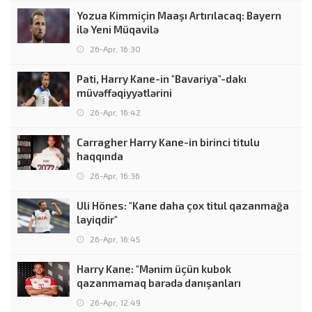
Yozua Kimmiçin Maaşı Artırılacaq: Bayern
ilə Yeni Müqavilə
26-Apr, 16:30
Pati, Harry Kane-in "Bavariya"-dakı
müvəffəqiyyətlərini
26-Apr, 16:42
Carragher Harry Kane-in birinci titulu
haqqında
26-Apr, 16:36
Uli Hönes: "Kane daha çox titul qazanmağa
layiqdir"
26-Apr, 16:45
Harry Kane: "Mənim üçün kubok
qazanmamaq barədə danışanları
26-Apr, 12:49