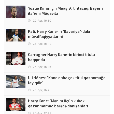
Yozua Kimmiçin Maaşı Artırılacaq: Bayern
ilə Yeni Müqavilə
26-Apr, 16:30
Pati, Harry Kane-in "Bavariya"-dakı
müvəffəqiyyətlərini
26-Apr, 16:42
Carragher Harry Kane-in birinci titulu
haqqında
26-Apr, 16:36
Uli Hönes: "Kane daha çox titul qazanmağa
layiqdir"
26-Apr, 16:45
Harry Kane: "Mənim üçün kubok
qazanmamaq barədə danışanları
26-Apr, 12:49