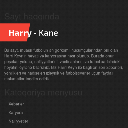
Sayt haqqında
Harry -
Kane
Bu sayt, müasir futbolun ən görkəmli hücumçularından biri olan
Harri Keynin həyatı və karyerasına həsr olunub. Burada onun
peşəkar yolunu, nailiyyətlərini, vacib anlarını və futbol xaricindəki
həyatını öyrənə bilərsiniz. Biz Harri Keyn ilə bağlı ən son xəbərləri,
yenilikləri və hadisələri izləyirik və futbolsevərlər üçün faydalı
məlumatlar təqdim edirik.
Kateqoriya menyusu
Xəbərlər
Karyera
Nailiyyətlər