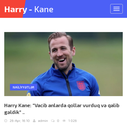
Harry -
Kane
Meny
açın
NAILIYYƏTLƏR
Harry Kane: "Vacib anlarda qollar vurduq və qalib
gəldik" ..
26-Apr, 16:10
admin
0
1 026