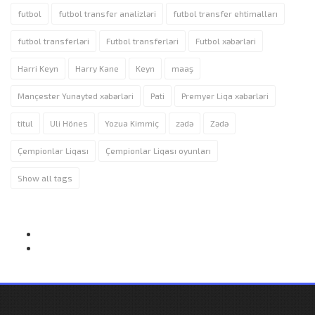
futbol
futbol transfer analizləri
futbol transfer ehtimalları
futbol transferləri
Futbol transferləri
Futbol xəbərləri
Harri Keyn
Harry Kane
Keyn
maaş
Mançester Yunayted xəbərləri
Pati
Premyer Liqa xəbərləri
titul
Uli Hönes
Yozua Kimmiç
zədə
Zədə
Çempionlar Liqası
Çempionlar Liqası oyunları
Show all tags