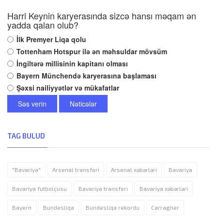
Harri Keynin karyerasında sizcə hansı məqam ən
yadda qalan olub?
İlk Premyer Liqa qolu
Tottenham Hotspur ilə ən məhsuldar mövsüm
İngiltərə millisinin kapitanı olması
Bayern Münchendə karyerasına başlaması
Şəxsi nailiyyətlər və mükafatlar
Səs verin
Nəticələr
TAG BULUD
"Bavariya"
Arsenal transferi
Arsenal xəbərləri
Bavariya
Bavariya futbolçusu
Bavariya transferi
Bavariya xəbərləri
Bayern
Bundesliqa
Bundesliqa rekordu
Carragher