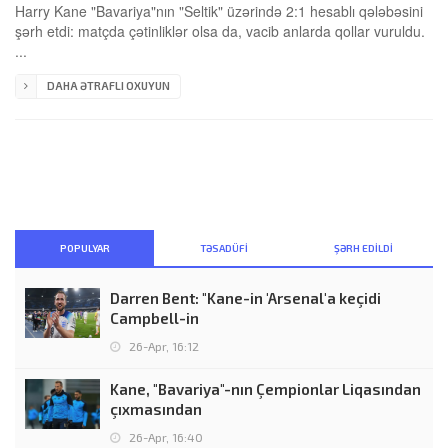
Harry Kane "Bavariya"nın "Seltik" üzərində 2:1 hesablı qələbəsini
şərh etdi: matçda çətinliklər olsa da, vacib anlarda qollar vuruldu.
...
DAHA ƏTRAFLI OXUYUN
POPULYAR
TƏSADÜFI
ŞƏRH EDILDI
Darren Bent: "Kane-in 'Arsenal'a keçidi
Campbell-in
26-Apr, 16:12
Kane, "Bavariya"-nın Çempionlar Liqasından
çıxmasından
26-Apr, 16:40