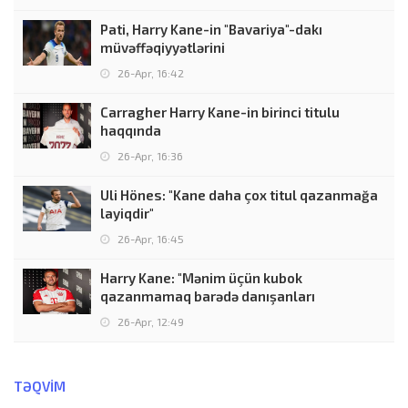
Pati, Harry Kane-in "Bavariya"-dakı
müvəffəqiyyətlərini
26-Apr, 16:42
Carragher Harry Kane-in birinci titulu
haqqında
26-Apr, 16:36
Uli Hönes: "Kane daha çox titul qazanmağa
layiqdir"
26-Apr, 16:45
Harry Kane: "Mənim üçün kubok
qazanmamaq barədə danışanları
26-Apr, 12:49
TƏQVIM