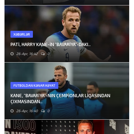
XƏBƏRLƏR
PATI, HARRY KANE-IN "BAVARIYA"-DAKI..
26-Apr, 16:42
0
FUTBOLDAN KƏNAR HƏYAT
KANE, "BAVARIYA"-NIN ÇEMPIONLAR LIQASINDAN
ÇIXMASINDAN..
26-Apr, 16:40
0