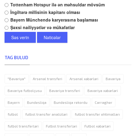
Tottenham Hotspur ilə ən məhsuldar mövsüm
İngiltərə millisinin kapitanı olması
Bayern Münchendə karyerasına başlaması
Şəxsi nailiyyətlər və mükafatlar
Səs verin
Nəticələr
TAG BULUD
"Bavariya"
Arsenal transferi
Arsenal xəbərləri
Bavariya
Bavariya futbolçusu
Bavariya transferi
Bavariya xəbərləri
Bayern
Bundesliqa
Bundesliqa rekordu
Carragher
futbol
futbol transfer analizləri
futbol transfer ehtimalları
futbol transferləri
Futbol transferləri
Futbol xəbərləri