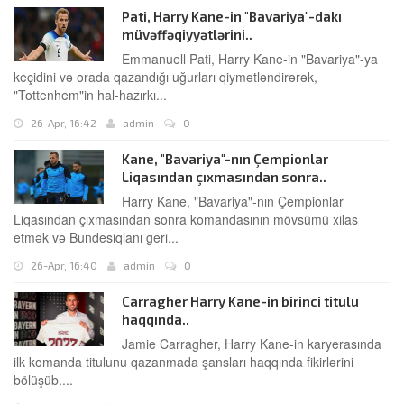
Pati, Harry Kane-in "Bavariya"-dakı
müvəffəqiyyətlərini..
Emmanuell Pati, Harry Kane-in "Bavariya"-ya
keçidini və orada qazandığı uğurları qiymətləndirərək,
"Tottenhem"in hal-hazırkı...
26-Apr, 16:42
admin
0
Kane, "Bavariya"-nın Çempionlar
Liqasından çıxmasından sonra..
Harry Kane, "Bavariya"-nın Çempionlar
Liqasından çıxmasından sonra komandasının mövsümü xilas
etmək və Bundesiqlanı geri...
26-Apr, 16:40
admin
0
Carragher Harry Kane-in birinci titulu
haqqında..
Jamie Carragher, Harry Kane-in karyerasında
ilk komanda titulunu qazanmada şansları haqqında fikirlərini
bölüşüb....