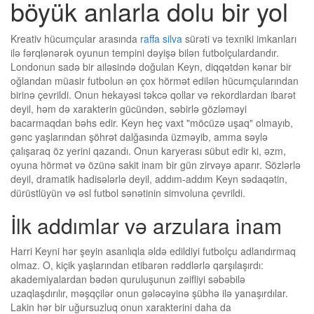
böyük anlarla dolu bir yol
Kreativ hücumçular arasında
raffa silva
sürəti və texniki imkanları
ilə fərqlənərək oyunun tempini dəyişə bilən futbolçulardandır.
Londonun sadə bir ailəsində doğulan Keyn, diqqətdən kənar bir
oğlandan müasir futbolun ən çox hörmət edilən hücumçularından
birinə çevrildi. Onun hekayəsi təkcə qollar və rekordlardan ibarət
deyil, həm də xarakterin gücündən, səbirlə gözləməyi
bacarmaqdan bəhs edir. Keyn heç vaxt "möcüzə uşaq" olmayıb,
gənc yaşlarından şöhrət dalğasında üzməyib, amma səylə
çalışaraq öz yerini qazandı. Onun karyerası sübut edir ki, əzm,
oyuna hörmət və özünə sakit inam bir gün zirvəyə aparır. Sözlərlə
deyil, dramatik hadisələrlə deyil, addım-addım Keyn sədaqətin,
dürüstlüyün və əsl futbol sənətinin simvoluna çevrildi.
İlk addımlar və arzulara inam
Harri Keyni hər şeyin asanlıqla əldə edildiyi futbolçu adlandırmaq
olmaz. O, kiçik yaşlarından etibarən rəddlərlə qarşılaşırdı:
akademiyalardan bədən quruluşunun zəifliyi səbəbilə
uzaqlaşdırılır, məşqçilər onun gələcəyinə şübhə ilə yanaşırdılar.
Lakin hər bir uğursuzluq onun xarakterini daha da