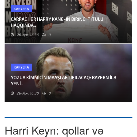
KARYERA
CARRAGHER HARRY KANE-IN BIRINCI TITULU
HAQQINDA..
26-Apr, 16:36
0
KARYERA
YOZUA KIMMIÇIN MAAŞI ARTIRILACAQ: BAYERN ILƏ
YENI..
26-Apr, 16:30
0
Harri Keyn: qollar və