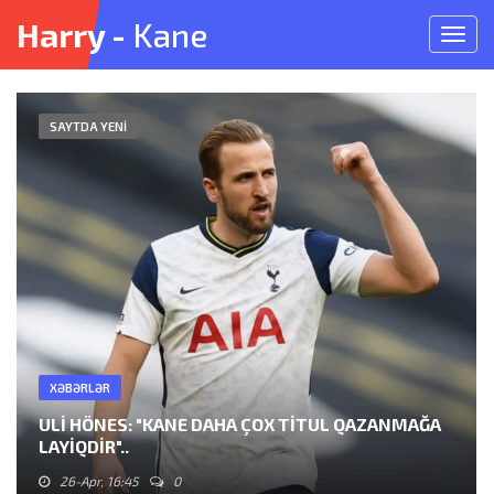
Harry -
Kane
Meny
açın
SAYTDA YENI
XƏBƏRLƏR
ULI HÖNES: "KANE DAHA ÇOX TITUL QAZANMAĞA
LAYIQDIR"..
26-Apr, 16:45
0