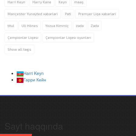
Harri Keyn
Harry Kane
Keyn
maaş
Mançester Yunayted xəbərləri
Pati
Premyer Liqa xəbərləri
titul
Uli Hönes
Yozua Kimmiç
zədə
Zədə
Çempionlar Liqası
Çempionlar Liqası oyunları
Show all tags
Harri Keyn
Гарри Кейн
Sayt haqqında