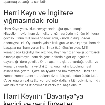
aparmaq bacarığına sahibdir.
Harri Keyn və İngiltərə
yığmasındakı rolu
Harri Keyn yalnız klub səviyyəsində uğur qazanmaqla
kifayətlənməyib, həm də İngiltərə yığması üçün mühüm bir fiqura
çevrilib. Onun milli komandadakı rolu, klubda olduğu qədər
əhəmiyyətli idi. Oyununda yalnız fiziki güc və ustalıq deyil, həm də
başqalarına ilham verən inanılmaz özünütəslim oldu. Milli
komandada keçirdiyi illər ərzində, Keyn yalnız ən yaxşı bombardir
olmaqla qalmayıb, həm də çətin anlarda digər oyunçuların
dayandığı liderə çevrildi. Onun açar matçlarda vurduğu qollar və
komanda uğurlarına verdiyi töhfə, onu ingilis futbolunun əsl
əfsanəsinə çevirdi. Şəxsi nailiyyətlərinə baxmayaraq, Harri hər
zaman komandanın maraqlarını öz ambisiyalarından üstün tutub.
O, əsl uğurun yalnız titul və fərdi mükafatlarla bitmədiyini, həm də
xalqının tarixində iz qoymağın vacibliyini başa düşürdü.
Harri Keynin "Bavariya"ya
keçidi və yeni fürsətlər