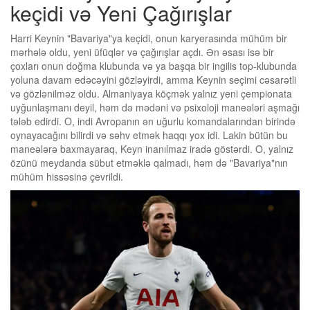
keçidi və Yeni Çağırışlar
Harri Keynin "Bavariya"ya keçidi, onun karyerasında mühüm bir
mərhələ oldu, yeni üfüqlər və çağırışlar açdı. Ən əsası isə bir
çoxları onun doğma klubunda və ya başqa bir ingilis top-klubunda
yoluna davam edəcəyini gözləyirdi, amma Keynin seçimi cəsarətli
və gözlənilməz oldu. Almaniyaya köçmək yalnız yeni çempionata
uyğunlaşmanı deyil, həm də mədəni və psixoloji maneələri aşmağı
tələb edirdi. O, indi Avropanın ən uğurlu komandalarından birində
oynayacağını bilirdi və səhv etmək haqqı yox idi. Lakin bütün bu
maneələrə baxmayaraq, Keyn inanılmaz iradə göstərdi. O, yalnız
özünü meydanda sübut etməklə qalmadı, həm də "Bavariya"nın
mühüm hissəsinə çevrildi.