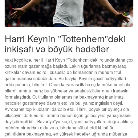
Harri Keynin "Tottenhem"dəki
inkişafı və böyük hədəflər
Vaxt keçdikcə, hər il Harri Keyn "Tottenhem"dəki rolunda daha çox
özünə inam qazanmağa başladı. Lakin uğurlarına baxmayaraq,
kritikalar davam edirdi, xüsusilə də komandanın mühüm titul
qazanmaması səbəbindən. Bu təzyiq, Keynin şəxsi nailiyyətləri
artdıqca belə, bitmirdi. Onun karyerası ilk baxışda mükəmməl ola
bilərdi, amma məhz bu şübhələr və ədalətsizliklər onun iradəsini
formalaşdırdı. O, titulların olmamasına baxmayaraq inanılmaz
nəticələr göstərməyə davam etdi və bu, yalnız ingilisləri deyil,
Avropanın top-klublarını da cəlb etdi. Harri, böyük bir oyunçu ola
biləcəyini dərk edirdi, amma bunun üçün gələcəyinə yanaşmasını
dəyişdirməli idi. "Bavariya"ya keçid, yeni nailiyyətlərə doğru atılmış
mühüm bir addım oldu və o, bir daha sübut etdi ki, bütün
çətinliklərə baxmayaraq, ən yüksək hədəflər uğrunda mübarizə