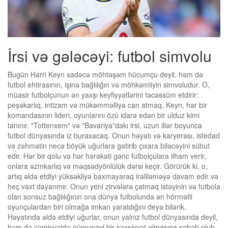
İrsi və gələcəyi: futbol simvolu
Bugün Harri Keyn sadəcə möhtəşəm hücumçu deyil, həm də
futbol ehtirasının, işinə bağlılığın və möhkəmliyin simvoludur. O,
müasir futbolçunun ən yaxşı keyfiyyətlərini təcəssüm etdirir:
peşəkarlıq, intizam və mükəmməlliyə can atmaq. Keyn, hər bir
komandasının lideri, oyunlarını özü idarə edən bir ulduz kimi
tanınır. "Tottenxem" və "Bavariya"dakı irsi, uzun illər boyunca
futbol dünyasında iz buraxacaq. Onun həyatı və karyerası, istedad
və zəhmətin necə böyük uğurlara gətirib çıxara biləcəyini sübut
edir. Hər bir qolu və hər hərəkəti gənc futbolçulara ilham verir,
onlara əzmkarlıq və məqsədyönlülük dərsi keçir. Görürük ki, o,
artıq əldə etdiyi yüksəkliyə baxmayaraq irəliləməyə davam edir və
heç vaxt dayanmır. Onun yeni zirvələrə çatmaq istəyinin və futbola
olan sonsuz bağlılığının ona dünya futbolunda ən hörmətli
oyunçulardan biri olmağa imkan yaratdığını deyə bilərik.
Həyatında əldə etdiyi uğurlar, onun yalnız futbol dünyasında deyil,
həm də cəmiyyətdə nümunəvi bir şəxsiyyət olmasına səbəb olub.