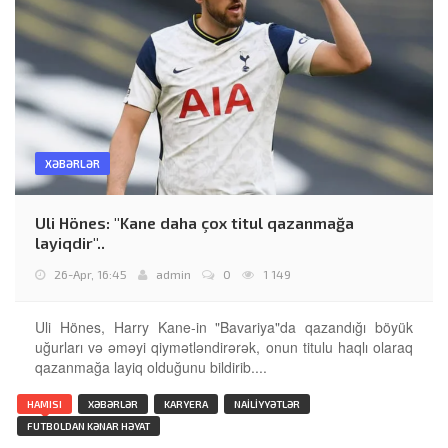
XƏBƏRLƏR
Uli Hönes: "Kane daha çox titul qazanmağa
layiqdir"..
26-Apr, 16:45
admin
0
1 149
Uli Hönes, Harry Kane-in "Bavariya"da qazandığı böyük
uğurları və əməyi qiymətləndirərək, onun titulu haqlı olaraq
qazanmağa layiq olduğunu bildirib....
HAMISI
XƏBƏRLƏR
KARYERA
NAILIYYƏTLƏR
FUTBOLDAN KƏNAR HƏYAT