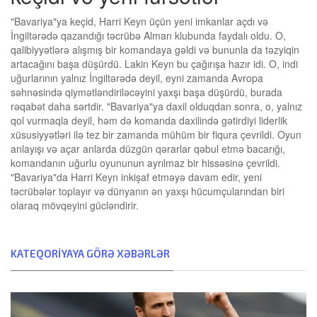
"Bavariya"ya keçid, Harri Keyn üçün yeni imkanlar açdı və
İngiltərədə qazandığı təcrübə Alman klubunda faydalı oldu. O,
qalibiyyətlərə alışmış bir komandaya gəldi və bununla da təzyiqin
artacağını başa düşürdü. Lakin Keyn bu çağırışa hazır idi. O, indi
uğurlarının yalnız İngiltərədə deyil, eyni zamanda Avropa
səhnəsində qiymətləndiriləcəyini yaxşı başa düşürdü, burada
rəqabət daha sərtdir. "Bavariya"ya daxil olduqdan sonra, o, yalnız
qol vurmaqla deyil, həm də komanda daxilində gətirdiyi liderlik
xüsusiyyətləri ilə tez bir zamanda mühüm bir fiqura çevrildi. Oyun
anlayışı və açar anlarda düzgün qərarlar qəbul etmə bacarığı,
komandanın uğurlu oyununun ayrılmaz bir hissəsinə çevrildi.
"Bavariya"da Harri Keyn inkişaf etməyə davam edir, yeni
təcrübələr toplayır və dünyanın ən yaxşı hücumçularından biri
olaraq mövqeyini gücləndirir.
KATEQORIYAYA GÖRƏ XƏBƏRLƏR