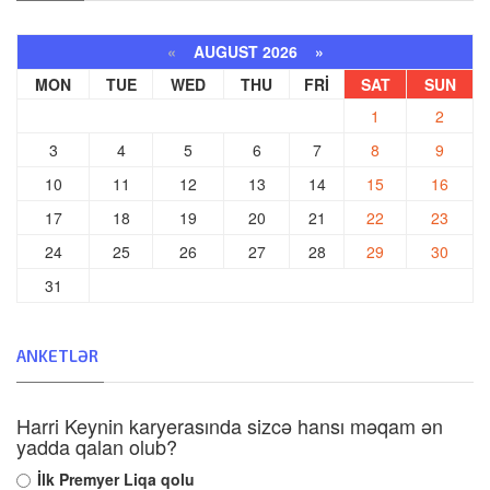
«
AUGUST 2026 »
MON
TUE
WED
THU
FRI
SAT
SUN
1
2
3
4
5
6
7
8
9
10
11
12
13
14
15
16
17
18
19
20
21
22
23
24
25
26
27
28
29
30
31
ANKETLƏR
Harri Keynin karyerasında sizcə hansı məqam ən
yadda qalan olub?
İlk Premyer Liqa qolu