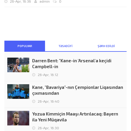
26-Apr, 16:36
admin
0
POPULYAR
TƏSADÜFI
ŞƏRH EDILDI
Darren Bent: "Kane-in 'Arsenal'a keçidi
Campbell-in
26-Apr, 16:12
Kane, "Bavariya"-nın Çempionlar Liqasından
çıxmasından
26-Apr, 16:40
Yozua Kimmiçin Maaşı Artırılacaq: Bayern
ilə Yeni Müqavilə
26-Apr, 16:30