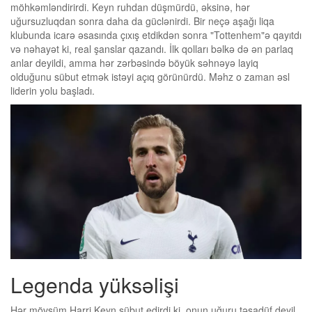
möhkəmləndirirdi. Keyn ruhdan düşmürdü, əksinə, hər
uğursuzluqdan sonra daha da güclənirdi. Bir neçə aşağı liqa
klubunda icarə əsasında çıxış etdikdən sonra "Tottenhem"ə qayıtdı
və nəhayət ki, real şanslar qazandı. İlk qolları bəlkə də ən parlaq
anlar deyildi, amma hər zərbəsində böyük səhnəyə layiq
olduğunu sübut etmək istəyi açıq görünürdü. Məhz o zaman əsl
liderin yolu başladı.
Legenda yüksəlişi
Hər mövsüm Harri Keyn sübut edirdi ki, onun uğuru təsadüf deyil.