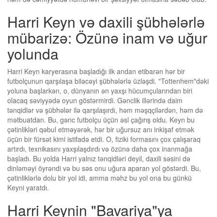
Harri Keyn və daxili şübhələrlə
mübarizə: Özünə inam və uğur
yolunda
Harri Keyn karyerasına başladığı ilk andan etibarən hər bir
futbolçunun qarşılaşa biləcəyi şübhələrlə üzləşdi. "Tottenhem"dəki
yoluna başlarkən, o, dünyanın ən yaxşı hücumçularından biri
olacaq səviyyədə oyun göstərmirdi. Gənclik illərində daim
tənqidlər və şübhələr ilə qarşılaşırdı, həm məşqçilərdən, həm də
mətbuatdan. Bu, gənc futbolçu üçün əsl çağırış oldu. Keyn bu
çətinlikləri qəbul etməyərək, hər bir uğursuz anı inkişaf etmək
üçün bir fürsət kimi istifadə etdi. O, fiziki formasını çox çalışaraq
artırdı, texnikasını yaxşılaşdırdı və özünə daha çox inanmağa
başladı. Bu yolda Harri yalnız tənqidləri deyil, daxili səsini də
dinləməyi öyrəndi və bu səs onu uğura aparan yol göstərdi. Bu,
çətinliklərlə dolu bir yol idi, amma məhz bu yol ona bu günkü
Keyni yaratdı.
Harri Keynin "Bavariya"ya