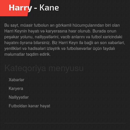
Harry -
Kane
Bu sayt, müasir futbolun ən görkəmli hücumçularından biri olan
Harri Keynin həyatı və karyerasına həsr olunub. Burada onun
peşəkar yolunu, nailiyyətlərini, vacib anlarını və futbol xaricindəki
həyatını öyrənə bilərsiniz. Biz Harri Keyn ilə bağlı ən son xəbərləri,
yenilikləri və hadisələri izləyirik və futbolsevərlər üçün faydalı
məlumatlar təqdim edirik.
Kateqoriya menyusu
Xəbərlər
Karyera
Nailiyyətlər
Futboldan kənar həyat