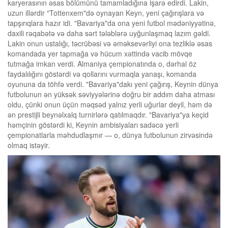
karyerasının əsas bölümünü tamamladığına işarə edirdi. Lakin,
uzun illərdir "Tottenxem"də oynayan Keyn, yeni çağırışlara və
tapşırıqlara hazır idi. "Bavariya"da ona yeni futbol mədəniyyətinə,
daxili rəqabətə və daha sərt tələblərə uyğunlaşmaq lazım gəldi.
Lakin onun ustalığı, təcrübəsi və əməksevərliyi ona tezliklə əsas
komandada yer tapmağa və hücum xəttində vacib mövqe
tutmağa imkan verdi. Almaniya çempionatında o, dərhal öz
faydalılığını göstərdi və qollarını vurmaqla yanaşı, komanda
oyununa da töhfə verdi. "Bavariya"dakı yeni çağırış, Keynin dünya
futbolunun ən yüksək səviyyələrinə doğru bir addım daha atması
oldu, çünki onun üçün məqsəd yalnız yerli uğurlar deyil, həm də
ən prestijli beynəlxalq turnirlərə qatılmaqdır. "Bavariya"ya keçid
həmçinin göstərdi ki, Keynin ambisiyaları sadəcə yerli
çempionatlarla məhdudlaşmır — o, dünya futbolunun zirvəsində
olmaq istəyir.