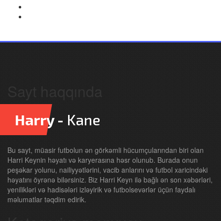
Sayt haqqında
Harry -
Kane
Bu sayt, müasir futbolun ən görkəmli hücumçularından biri olan
Harri Keynin həyatı və karyerasına həsr olunub. Burada onun
peşəkar yolunu, nailiyyətlərini, vacib anlarını və futbol xaricindəki
həyatını öyrənə bilərsiniz. Biz Harri Keyn ilə bağlı ən son xəbərləri,
yenilikləri və hadisələri izləyirik və futbolsevərlər üçün faydalı
məlumatlar təqdim edirik.