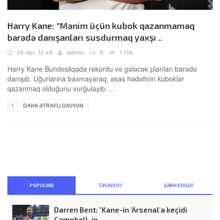
Harry Kane: "Mənim üçün kubok qazanmamaq
barədə danışanları susdurmaq yaxşı ..
26-Apr, 12:49
admin
0
1 134
Harry Kane Bundesliqada rekordu və gələcək planları barədə
danışıb. Uğurlarına baxmayaraq, əsas hədəfinin kuboklar
qazanmaq olduğunu vurğulayıb. ...
DAHA ƏTRAFLI OXUYUN
POPULYAR
TƏSADÜFI
ŞƏRH EDILDI
Darren Bent: "Kane-in 'Arsenal'a keçidi
Campbell-in