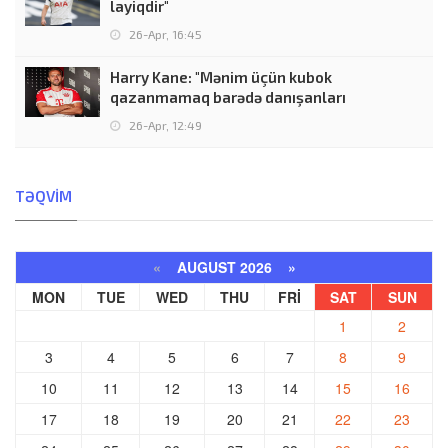
layiqdir"
26-Apr, 16:45
Harry Kane: "Mənim üçün kubok
qazanmamaq barədə danışanları
26-Apr, 12:49
TƏQVIM
«
AUGUST 2026 »
MON
TUE
WED
THU
FRI
SAT
SUN
1
2
3
4
5
6
7
8
9
10
11
12
13
14
15
16
17
18
19
20
21
22
23