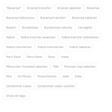
"Bavariya"
Arsenal transferi
Arsenal xəbərləri
Bavariya
Bavariya futbolçusu
Bavariya transferi
Bavariya xəbərləri
Bayern
Bundesliqa
Bundesliqa rekordu
Carragher
futbol
futbol transfer analizləri
futbol transfer ehtimalları
futbol transferləri
Futbol transferləri
Futbol xəbərləri
Harri Keyn
Harry Kane
Keyn
maaş
Mançester Yunayted xəbərləri
Pati
Premyer Liqa xəbərləri
titul
Uli Hönes
Yozua Kimmiç
zədə
Zədə
Çempionlar Liqası
Çempionlar Liqası oyunları
Show all tags