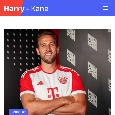
Harry -
Kane
Meny
açın
XƏBƏRLƏR