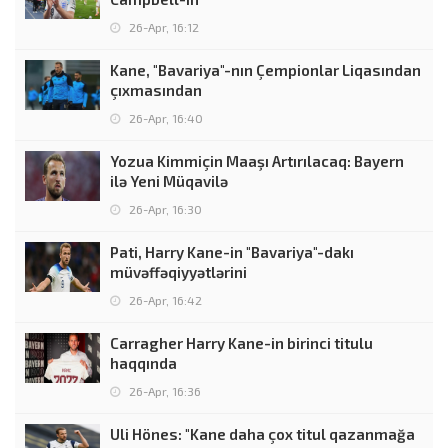
26-Apr, 16:12
Kane, "Bavariya"-nın Çempionlar Liqasından
çıxmasından
26-Apr, 16:40
Yozua Kimmiçin Maaşı Artırılacaq: Bayern
ilə Yeni Müqavilə
26-Apr, 16:30
Pati, Harry Kane-in "Bavariya"-dakı
müvəffəqiyyətlərini
26-Apr, 16:42
Carragher Harry Kane-in birinci titulu
haqqında
26-Apr, 16:36
Uli Hönes: "Kane daha çox titul qazanmağa