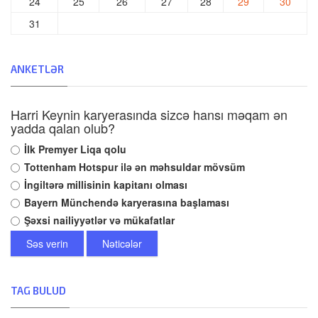
24
25
26
27
28
29
30
31
ANKETLƏR
Harri Keynin karyerasında sizcə hansı məqam ən
yadda qalan olub?
İlk Premyer Liqa qolu
Tottenham Hotspur ilə ən məhsuldar mövsüm
İngiltərə millisinin kapitanı olması
Bayern Münchendə karyerasına başlaması
Şəxsi nailiyyətlər və mükafatlar
Səs verin
Nəticələr
TAG BULUD