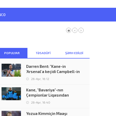
NCO
POPULYAR
TƏSADÜFI
ŞƏRH EDILDI
Darren Bent: "Kane-in
'Arsenal'a keçidi Campbell-in
26-Apr, 16:12
Kane, "Bavariya"-nın
Çempionlar Liqasından
çıxmasından
26-Apr, 16:40
Yozua Kimmiçin Maaşı