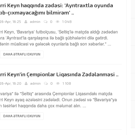
rri Keyn haqqında zədəsi: 'Ayntraxtla oyunda
xıb-çıxmayacağımı bilmirəm' ..
26-Apr, 16:25
admin
0
1 048
ri Keyn, 'Bavariya' futbolçusu, 'Seltiq'lə matçda aldığı zədədən
ra 'Ayntraxt'la qarşılaşma ilə bağlı şübhələrini dilə gətirdi.
ənin müalicəsi və gələcək oyunlarla bağlı son xəbərlər." ...
DAHA ƏTRAFLI OXUYUN
rri Keyn'in Çempionlar Liqasında Zədələnməsi ..
26-Apr, 16:20
admin
0
1 108
variya" ilə "Seltiq" arasında Çempionlar Liqasındakı matçda
ri Keyn ayaq əzələsini zədələdi. Onun zədəsi və "Bavariya"ya
n təsirləri haqqında daha çox məlumat alın. ...
DAHA ƏTRAFLI OXUYUN