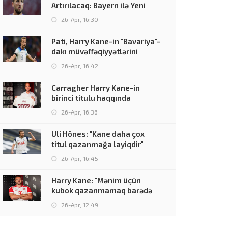
Artırılacaq: Bayern ilə Yeni
Müqavilə
26-Apr, 16:30
Pati, Harry Kane-in "Bavariya"-
dakı müvəffəqiyyətlərini
26-Apr, 16:42
Carragher Harry Kane-in
birinci titulu haqqında
26-Apr, 16:36
Uli Hönes: "Kane daha çox
titul qazanmağa layiqdir"
26-Apr, 16:45
Harry Kane: "Mənim üçün
kubok qazanmamaq barədə
danışanları
26-Apr, 12:49