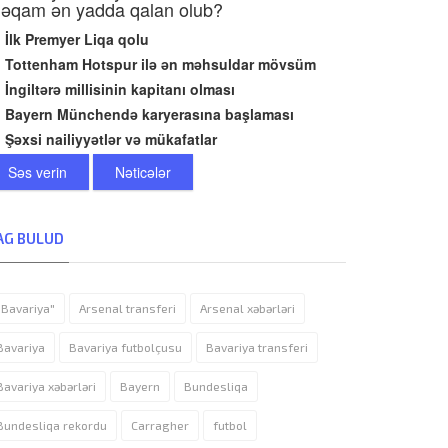
əqam ən yadda qalan olub?
İlk Premyer Liqa qolu
Tottenham Hotspur ilə ən məhsuldar mövsüm
İngiltərə millisinin kapitanı olması
Bayern Münchendə karyerasına başlaması
Şəxsi nailiyyətlər və mükafatlar
Səs verin
Nəticələr
AG BULUD
"Bavariya"
Arsenal transferi
Arsenal xəbərləri
Bavariya
Bavariya futbolçusu
Bavariya transferi
Bavariya xəbərləri
Bayern
Bundesliqa
Bundesliqa rekordu
Carragher
futbol