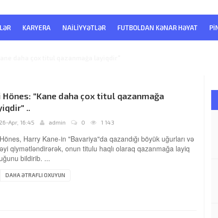
LƏR
KARYERA
NAILIYYƏTLƏR
FUTBOLDAN KƏNAR HƏYAT
PI
Kane-in "Bavariya"-dakı müvəffəqiyyətlərini qiymətləndirir
i Hönes: "Kane daha çox titul qazanmağa
iqdir" ..
26-Apr, 16:45
admin
0
1 143
 Hönes, Harry Kane-in "Bavariya"da qazandığı böyük uğurları və
yi qiymətləndirərək, onun titulu haqlı olaraq qazanmağa layiq
uğunu bildirib. ...
DAHA ƏTRAFLI OXUYUN