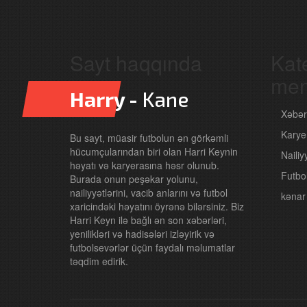
Sayt haqqında
Kat
men
Harry -
Kane
Xəbər
Karye
Bu sayt, müasir futbolun ən görkəmli
hücumçularından biri olan Harri Keynin
Nailiy
həyatı və karyerasına həsr olunub.
Futbo
Burada onun peşəkar yolunu,
nailiyyətlərini, vacib anlarını və futbol
kənar
xaricindəki həyatını öyrənə bilərsiniz. Biz
Harri Keyn ilə bağlı ən son xəbərləri,
yenilikləri və hadisələri izləyirik və
futbolsevərlər üçün faydalı məlumatlar
təqdim edirik.