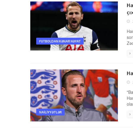
Ha
çı
Har
son
FUTBOLDAN KƏNAR HƏYAT
Zəd
Ha
"Ba
Har
ola
NAILIYYƏTLƏR