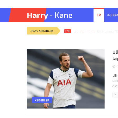
Harry -
Kane
EV
XƏBƏR
ƏSAS XƏBƏRLƏR
26-Apr, 16:42
Pati, Harry 
YENI
Ul
lay
Uli
əmə
old
XƏBƏRLƏR