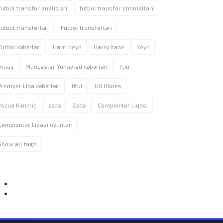
futbol transfer analizləri
futbol transfer ehtimalları
futbol transferləri
Futbol transferləri
Futbol xəbərləri
Harri Keyn
Harry Kane
Keyn
maaş
Mançester Yunayted xəbərləri
Pati
Premyer Liqa xəbərləri
titul
Uli Hönes
Yozua Kimmiç
zədə
Zədə
Çempionlar Liqası
Çempionlar Liqası oyunları
Show all tags