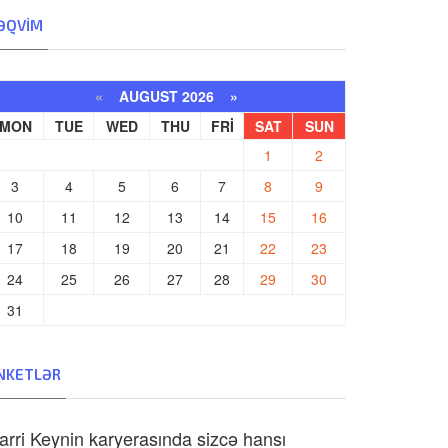
ƏQVIM
«
AUGUST 2026 »
MON
TUE
WED
THU
FRI
SAT
SUN
1
2
3
4
5
6
7
8
9
10
11
12
13
14
15
16
17
18
19
20
21
22
23
24
25
26
27
28
29
30
31
NKETLƏR
arri Keynin karyerasında sizcə hansı