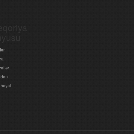
eqoriya
yusu
lər
ra
yətlər
ldan
 həyat