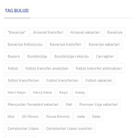
TAG BULUD
"Bavariya"
Arsenal transferi
Arsenal xəbərləri
Bavariya
Bavariya futbolçusu
Bavariya transferi
Bavariya xəbərləri
Bayern
Bundesliqa
Bundesliqa rekordu
Carragher
futbol
futbol transfer analizləri
futbol transfer ehtimalları
futbol transferləri
Futbol transferləri
Futbol xəbərləri
Harri Keyn
Harry Kane
Keyn
maaş
Mançester Yunayted xəbərləri
Pati
Premyer Liqa xəbərləri
titul
Uli Hönes
Yozua Kimmiç
zədə
Zədə
Çempionlar Liqası
Çempionlar Liqası oyunları