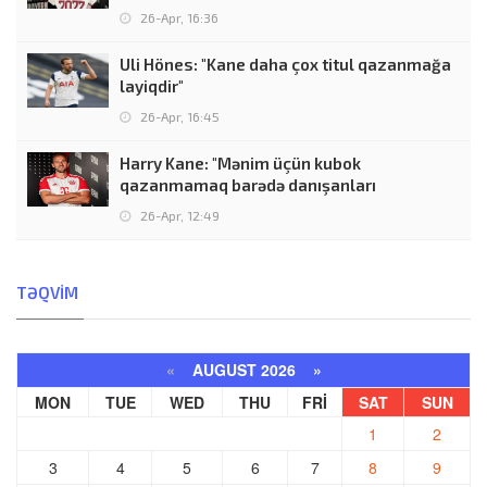
26-Apr, 16:36
Uli Hönes: "Kane daha çox titul qazanmağa
layiqdir"
26-Apr, 16:45
Harry Kane: "Mənim üçün kubok
qazanmamaq barədə danışanları
26-Apr, 12:49
TƏQVIM
«
AUGUST 2026 »
MON
TUE
WED
THU
FRI
SAT
SUN
1
2
3
4
5
6
7
8
9