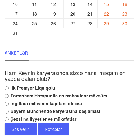
10
11
12
13
14
15
16
17
18
19
20
21
22
23
24
25
26
27
28
29
30
31
ANKETLƏR
Harri Keynin karyerasında sizcə hansı məqam ən
yadda qalan olub?
İlk Premyer Liqa qolu
Tottenham Hotspur ilə ən məhsuldar mövsüm
İngiltərə millisinin kapitanı olması
Bayern Münchendə karyerasına başlaması
Şəxsi nailiyyətlər və mükafatlar
Səs verin
Nəticələr