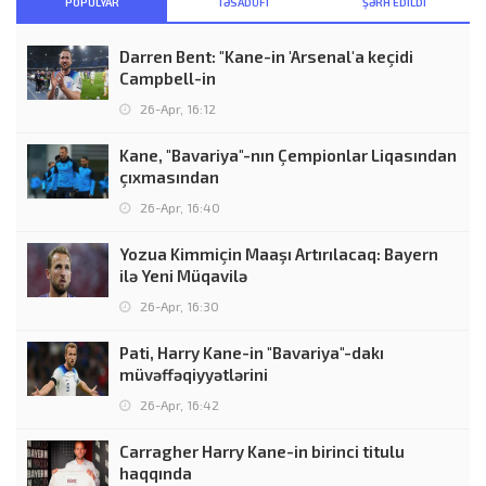
POPULYAR
TƏSADÜFI
ŞƏRH EDILDI
Darren Bent: "Kane-in 'Arsenal'a keçidi
Campbell-in
26-Apr, 16:12
Kane, "Bavariya"-nın Çempionlar Liqasından
çıxmasından
26-Apr, 16:40
Yozua Kimmiçin Maaşı Artırılacaq: Bayern
ilə Yeni Müqavilə
26-Apr, 16:30
Pati, Harry Kane-in "Bavariya"-dakı
müvəffəqiyyətlərini
26-Apr, 16:42
Carragher Harry Kane-in birinci titulu
haqqında