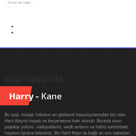
Show all tags
Sayt haqqında
Harry -
Kane
Bu sayt, müasir futbolun ən görkəmli hücumçularından biri olan
Harri Keynin həyatı və karyerasına həsr olunub. Burada onun
peşəkar yolunu, nailiyyətlərini, vacib anlarını və futbol xaricindəki
həyatını öyrənə bilərsiniz. Biz Harri Keyn ilə bağlı ən son xəbərləri,