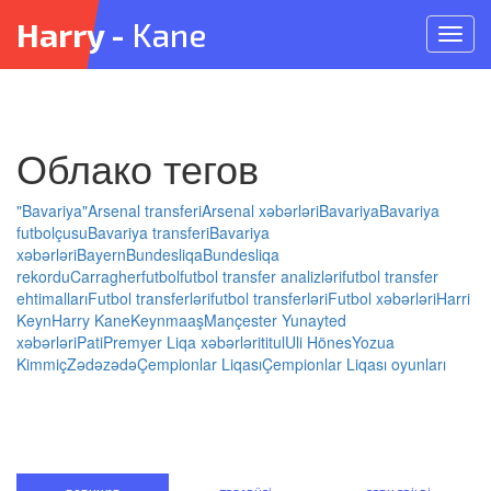
Harry -
Kane
Meny
açın
Облако тегов
"Bavariya"
Arsenal transferi
Arsenal xəbərləri
Bavariya
Bavariya
futbolçusu
Bavariya transferi
Bavariya
xəbərləri
Bayern
Bundesliqa
Bundesliqa
rekordu
Carragher
futbol
futbol transfer analizləri
futbol transfer
ehtimalları
Futbol transferləri
futbol transferləri
Futbol xəbərləri
Harri
Keyn
Harry Kane
Keyn
maaş
Mançester Yunayted
xəbərləri
Pati
Premyer Liqa xəbərləri
titul
Uli Hönes
Yozua
Kimmiç
Zədə
zədə
Çempionlar Liqası
Çempionlar Liqası oyunları